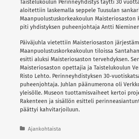
Taistelukoulun Perinneyhdistys täytti 30 vuott
aloitettiin laskemalla seppele Tuusulan sanka
Maanpuolustuskorkeakoulun Maisteriosaston 
piti yhdistyksen puheenjohtaja Antti Nieminen
Päiväjuhla vietettiin Maisteriosaston järjestä
Maanpuolustuskorkeakoulun tiloissa Santaham
esitti aluksi Maisteriosaston tervehdyksen. Sen
Maisteriosaston opettajia ja Taistelukoulun V
Risto Lehto. Perinneyhdistyksen 30-vuotiskats
puheenjohtaja. Juhlan päänumerona oli Verkk
yleisölle. Museon tuottamisvaiheet kertoi proj
Rakenteen ja sisällön esitteli perinneasiantun
päättyi kahvitarjoiluun.
Ajankohtaista