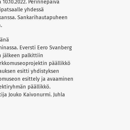
a 10.10.2022. Perinnepäivä
ripatsaalle yhdessä
kanssa. Sankarihautapuheen
.
mänä
inassa. Eversti Eero Svanberg
 jälkeen palkittiin
erkkomuseoprojektin päällikkö
auksen esitti yhdistyksen
omuseon esittely ja avaaminen
ektiryhmän päällikkö.
tija Jouko Kaivonurmi. Juhla