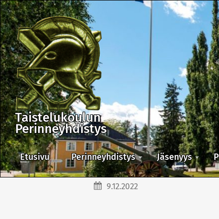
Taistelukoulun
Perinneyhdistys
Etusivu
Perinneyhdistys
Jäsenyys
P
9.12.2022